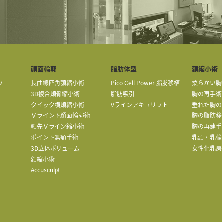
顔面輪郭
脂肪体型
額縮小術
プ
長曲線四角顎縮小術
Pico Cell Power 脂肪移植
柔らかい胸
3D複合頬骨縮小術
脂肪吸引
胸の再手術
クイック横頬縮小術
Vラインアキュリフト
垂れた胸の
Ｖライン下顔面輪郭術
胸の脂肪移
顎先Ｖライン縮小術
胸の再建手
ポイント無顎手術
乳頭・乳輪
3D立体ボリューム
女性化乳房
額縮小術
Accusculpt