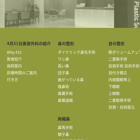
4月31日美容外科の紹介
鼻の整形
目の整形
Why 431
ダイナミック鼻先手術
瞼ボリュームアッ
医者紹介
ワシ鼻
二重瞼手術
病院案内
長い鼻
目頭手術 目尻手術
診療時間のご案内
団子鼻
目付き矯正
行き方
曲がっている鼻
内視鏡瞼挙上
隆鼻術
下眼瞼
鼻翼手術
上眼瞼
鼻翼退縮
二重瞼再手術
目頭・目尻復元
拘縮鼻
鼻再手術
獅子鼻