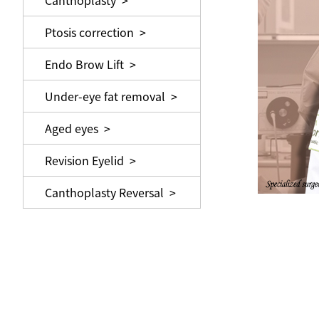
Canthoplasty >
Ptosis correction >
Endo Brow Lift >
Under-eye fat removal >
Aged eyes >
Revision Eyelid >
Canthoplasty Reversal >