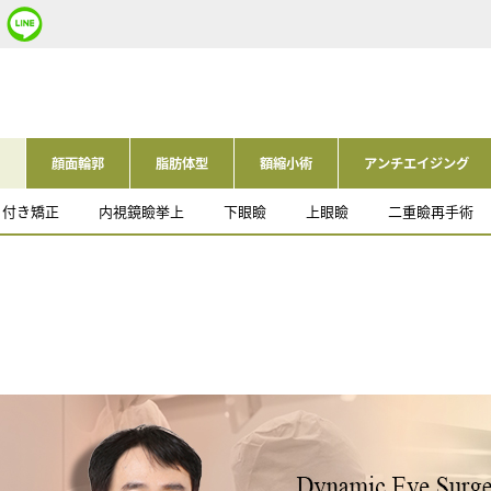
顔面輪郭
脂肪体型
額縮小術
アンチエイジング
目付き矯正
内視鏡瞼挙上
下眼瞼
上眼瞼
二重瞼再手術