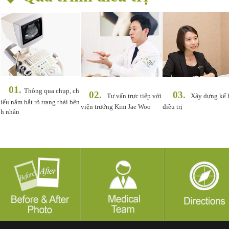
01.
Thông qua chụp, ch
02.
03.
Tư vấn trực tiếp với
Xây dựng kế 
iếu nắm bắt rõ trạng thái bện
viện trưởng Kim Jae Woo
điều trị
h nhân