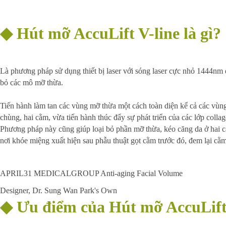
◆
Hút mỡ AccuLift V-line là gì?
Là phương pháp sử dụng thiết bị laser với sóng laser cực nhỏ 1444nm đ
bỏ các mô mỡ thừa.

Tiến hành làm tan các vùng mỡ thừa một cách toàn diện kể cả các vùn
chùng, hai cằm, vừa tiến hành thúc đẩy sự phát triển của các lớp collage
Phương pháp này cũng giúp loại bỏ phần mỡ thừa, kéo căng da ở hai c
nơi khóe miệng xuất hiện sau phẫu thuật gọt cằm trước đó, đem lại cằm
APRIL31 MEDICALGROUP Anti-aging Facial Volume
Designer
, 
Dr. Sung Wan Park's Own 
◆
Ưu điểm của Hút mỡ AccuLift 